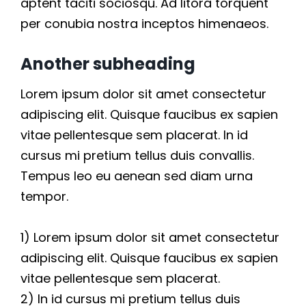
s
aptent taciti sociosqu. Ad litora torquent
o
per conubia nostra inceptos himenaeos.
u
Another subheading
r
Lorem ipsum dolor sit amet consectetur
c
adipiscing elit. Quisque faucibus ex sapien
e
vitae pellentesque sem placerat. In id
s
cursus mi pretium tellus duis convallis.
Tempus leo eu aenean sed diam urna
tempor.
1) Lorem ipsum dolor sit amet consectetur
adipiscing elit. Quisque faucibus ex sapien
vitae pellentesque sem placerat.
2) In id cursus mi pretium tellus duis