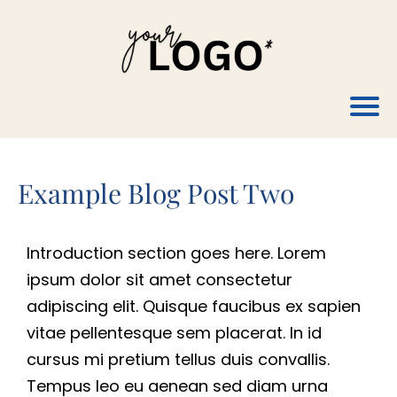
A
b
o
u
t
Example Blog Post Two
Introduction section goes here. Lorem
S
ipsum dolor sit amet consectetur
e
adipiscing elit. Quisque faucibus ex sapien
r
vitae pellentesque sem placerat. In id
v
cursus mi pretium tellus duis convallis.
i
Tempus leo eu aenean sed diam urna