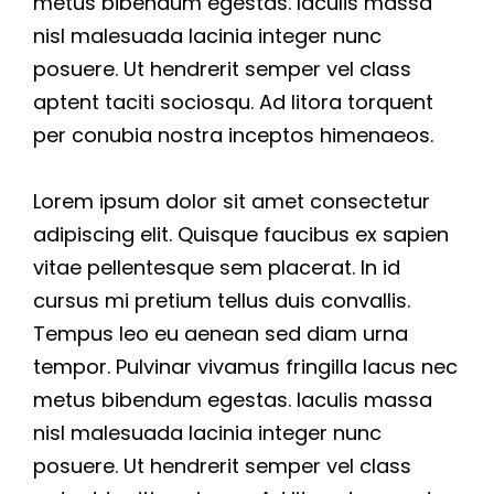
metus bibendum egestas. Iaculis massa
n
nisl malesuada lacinia integer nunc
e
posuere. Ut hendrerit semper vel class
c
aptent taciti sociosqu. Ad litora torquent
t
per conubia nostra inceptos himenaeos.
Lorem ipsum dolor sit amet consectetur
✨
adipiscing elit. Quisque faucibus ex sapien
F
vitae pellentesque sem placerat. In id
r
cursus mi pretium tellus duis convallis.
Tempus leo eu aenean sed diam urna
e
tempor. Pulvinar vivamus fringilla lacus nec
e
metus bibendum egestas. Iaculis massa
R
nisl malesuada lacinia integer nunc
e
posuere. Ut hendrerit semper vel class