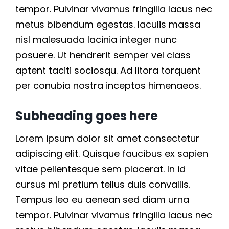
c
tempor. Pulvinar vivamus fringilla lacus nec
metus bibendum egestas. Iaculis massa
e
nisl malesuada lacinia integer nunc
s
posuere. Ut hendrerit semper vel class
aptent taciti sociosqu. Ad litora torquent
per conubia nostra inceptos himenaeos.
B
l
Subheading goes here
o
Lorem ipsum dolor sit amet consectetur
g
adipiscing elit. Quisque faucibus ex sapien
vitae pellentesque sem placerat. In id
C
cursus mi pretium tellus duis convallis.
Tempus leo eu aenean sed diam urna
o
tempor. Pulvinar vivamus fringilla lacus nec
n