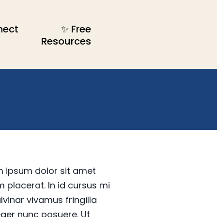
nect
✨ Free
Resources
 ipsum dolor sit amet
 placerat. In id cursus mi
vinar vivamus fringilla
eger nunc posuere. Ut