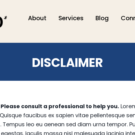
About
Services
Blog
Con
DISCLAIMER
Please consult a professional to help you.
Lorem
. Quisque faucibus ex sapien vitae pellentesque sem
is. Tempus leo eu aenean sed diam urna tempor. Pul
gestas. Iaculis massa nisl malesuada lacinia int